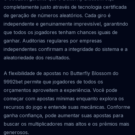
completamente justo através de tecnologia certificada
de geração de números aleatórios. Cada giro é
independente e genuinamente imprevisível, garantindo
que todos os jogadores tenham chances iguais de
ganhar. Auditorias regulares por empresas
independentes confirmam a integridade do sistema e a
aleatoriedade dos resultados.
A flexibilidade de apostas no Butterfly Blossom do
9992bet permite que jogadores de todos os
orçamentos aproveitem a experiência. Você pode
começar com apostas mínimas enquanto explora os
recursos do jogo e entende suas mecânicas. Conforme
ganha confiança, pode aumentar suas apostas para
buscar os multiplicadores mais altos e os prêmios mais
generosos.