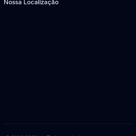
Nossa Localização