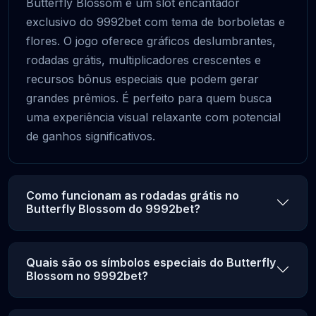
Butterfly Blossom é um slot encantador
exclusivo do 9992bet com tema de borboletas e
flores. O jogo oferece gráficos deslumbrantes,
rodadas grátis, multiplicadores crescentes e
recursos bônus especiais que podem gerar
grandes prêmios. É perfeito para quem busca
uma experiência visual relaxante com potencial
de ganhos significativos.
Como funcionam as rodadas grátis no
Butterfly Blossom do 9992bet?
Quais são os símbolos especiais do Butterfly
Blossom no 9992bet?