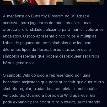
A mecânica do Butterfly Blossom no 9992bet é
acessível para jogadores de todos os níveis, mas
oferece profundidade suficiente para manter veteranos
engajados. O jogo apresenta cinco rolos e múltiplas
linhas de pagamento, com símbolos que incluem
diferentes tipos de flores, borboletas coloridas e
símbolos especiais que podem desbloquear recursos
bônus generosos.
O símbolo Wild do jogo é representado por uma
borboleta majestosa que pode substituir qualquer outro
símbolo regular, ajudando a completar combinações
vencedoras. Quando a borboleta Wild aparece, ela
pode expandir para cobrir o rolo inteiro, aumentando