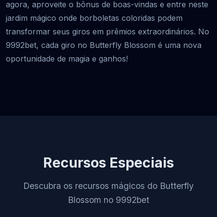
agora, aproveite o bônus de boas-vindas e entre neste
jardim mágico onde borboletas coloridas podem
transformar seus giros em prêmios extraordinários. No
9992bet, cada giro no Butterfly Blossom é uma nova
oportunidade de magia e ganhos!
Recursos Especiais
Descubra os recursos mágicos do Butterfly
Blossom no 9992bet