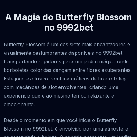
A Magia do Butterfly Blossom
no 9992bet
Butterfly Blossom é um dos slots mais encantadores e
visualmente deslumbrantes disponíveis no 9992bet,
transportando jogadores para um jardim mágico onde
borboletas coloridas dançam entre flores exuberantes.
Este jogo exclusivo combina gráficos de tirar o fôlego
com mecânicas de slot envolventes, criando uma
experiência que é ao mesmo tempo relaxante e
emocionante.
Desde o momento em que você inicia o Butterfly
Blossom no 9992bet, é envolvido por uma atmosfera