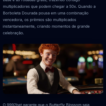
multiplicadores que podem chegar a 50x. Quando a
Borboleta Dourada pousa em uma combinação
vencedora, os prêmios são multiplicados
instantaneamente, criando momentos de grande
celebração.
O 9992bet garante que o Butterfly Blossom seja