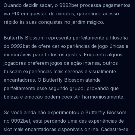
Quando decidir sacar, o 9992bet processa pagamentos
via PIX em questão de minutos, garantindo acesso
rápido às suas conquistas no jardim mágico.
Butterfly Blossom representa perfeitamente a filosofia
do 9992bet de ofere cer experiências de jogo únicas e
memoráveis para todos os gostos. Enquanto alguns
jogadores preferem jogos de ação intensa, outros
buscam experiências mais serenas e visualmente
encantadoras. O Butterfly Blossom atende
perfeitamente esse segundo grupo, provando que
beleza e emoção podem coexistir harmoniosamente.
Se você ainda não experimentou o Butterfly Blossom
no 9992bet, está perdendo uma das experiências de
slot mais encantadoras disponíveis online. Cadastre-se