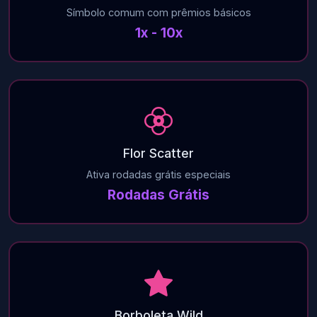
Símbolo comum com prêmios básicos
1x - 10x
Flor Scatter
Ativa rodadas grátis especiais
Rodadas Grátis
Borboleta Wild