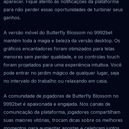
aparecer. Fique atento às notificações da plataforma
para não perder essas oportunidades de turbinar seus
ganhos.
A versão móvel do Butterfly Blossom no 9992bet
mantém toda a magia e beleza da versão desktop. Os
gráficos encantadores foram otimizados para telas
menores sem perder qualidade, e os controles touch
foram projetados para uma experiência intuitiva. Você
pode entrar no jardim mágico de qualquer lugar, seja
no intervalo do trabalho ou relaxando em casa.
A comunidade de jogadores de Butterfly Blossom no
9992bet é apaixonada e engajada. Nos canais de
comunicação da plataforma, jogadores compartilham
suas maiores vitórias, trocam dicas sobre os melhores
momentos para aumentar apostas e celebram juntos