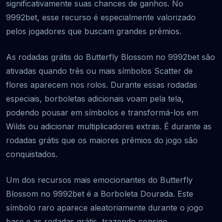
significativamente suas chances de ganhos. No
9992bet, esse recurso é especialmente valorizado
pelos jogadores que buscam grandes prêmios.
As rodadas grátis do Butterfly Blossom no 9992bet são
ativadas quando três ou mais símbolos Scatter de
flores aparecem nos rolos. Durante essas rodadas
especiais, borboletas adicionais voam pela tela,
podendo pousar em símbolos e transformá-los em
Wilds ou adicionar multiplicadores extras. É durante as
rodadas grátis que os maiores prêmios do jogo são
conquistados.
Um dos recursos mais emocionantes do Butterfly
Blossom no 9992bet é a Borboleta Dourada. Este
símbolo raro aparece aleatoriamente durante o jogo
base e as rodadas grátis, trazendo consigo