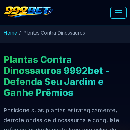
Home
Plantas Contra Dinossauros
Plantas Contra
Dinossauros 9992bet -
Defenda Seu Jardim e
Ganhe Prêmios
Posicione suas plantas estrategicamente,
derrote ondas de dinossauros e conquiste