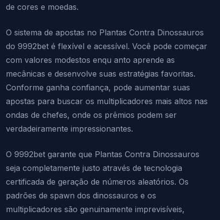
de cores e moedas.
O sistema de apostas no Plantas Contra Dinossauros
do 9992bet é flexível e acessível. Você pode começar
com valores modestos enqu anto aprende as
mecânicas e desenvolve suas estratégias favoritas.
Conforme ganha confiança, pode aumentar suas
apostas para buscar os multiplicadores mais altos nas
ondas de chefes, onde os prêmios podem ser
verdadeiramente impressionantes.
O 9992bet garante que Plantas Contra Dinossauros
seja completamente justo através de tecnologia
certificada de geração de números aleatórios. Os
padrões de spawn dos dinossauros e os
multiplicadores são genuinamente imprevisíveis,