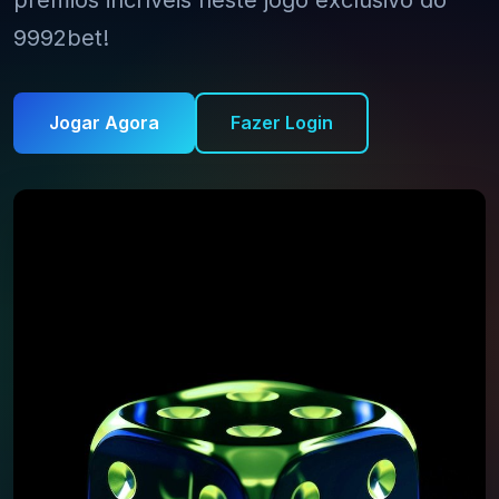
prêmios incríveis neste jogo exclusivo do
9992bet!
Jogar Agora
Fazer Login