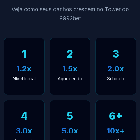
Veja como seus ganhos crescem no Tower do
9992bet
1
2
3
1.2x
1.5x
2.0x
Nível Inicial
Aquecendo
Subindo
4
5
6+
3.0x
5.0x
10x+