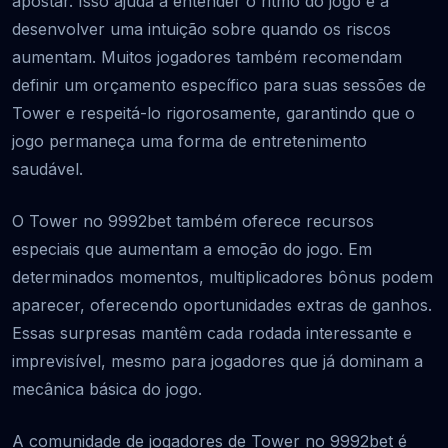
apostar. Isso ajuda a entender o ritmo do jogo e a
desenvolver uma intuição sobre quando os riscos
aumentam. Muitos jogadores também recomendam
definir um orçamento específico para suas sessões de
Tower e respeitá-lo rigorosamente, garantindo que o
jogo permaneça uma forma de entretenimento
saudável.
O Tower no 9992bet também oferece recursos
especiais que aumentam a emoção do jogo. Em
determinados momentos, multiplicadores bônus podem
aparecer, oferecendo oportunidades extras de ganhos.
Essas surpresas mantêm cada rodada interessante e
imprevisível, mesmo para jogadores que já dominam a
mecânica básica do jogo.
A comunidade de jogadores de Tower no 9992bet é