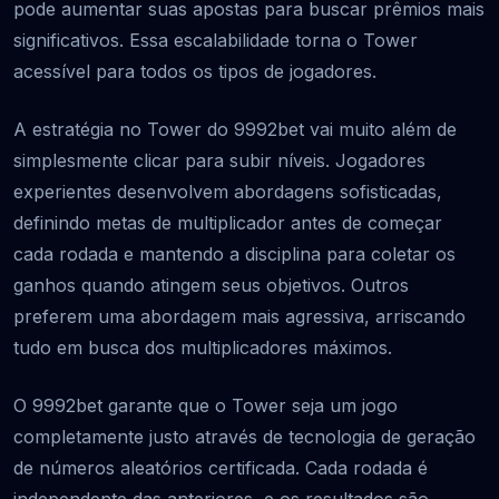
pode aumentar suas apostas para buscar prêmios mais
significativos. Essa escalabilidade torna o Tower
acessível para todos os tipos de jogadores.
A estratégia no Tower do 9992bet vai muito além de
simplesmente clicar para subir níveis. Jogadores
experientes desenvolvem abordagens sofisticadas,
definindo metas de multiplicador antes de começar
cada rodada e mantendo a disciplina para coletar os
ganhos quando atingem seus objetivos. Outros
preferem uma abordagem mais agressiva, arriscando
tudo em busca dos multiplicadores máximos.
O 9992bet garante que o Tower seja um jogo
completamente justo através de tecnologia de geração
de números aleatórios certificada. Cada rodada é