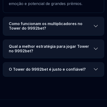
emoção e potencial de grandes prêmios.
Como funcionam os multiplicadores no
Tower do 9992bet?
Qual a melhor estratégia para jogar Tower
no 9992bet?
O Tower do 9992bet é justo e confiável?