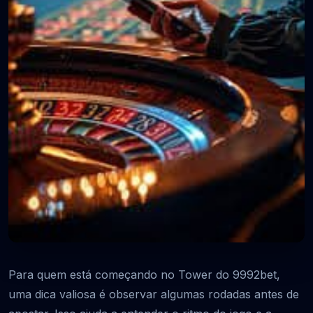
Para quem está começando no Tower do 9992bet,
uma dica valiosa é observar algumas rodadas antes de