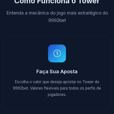
Como Funciona o Tower
Entenda a mecânica do jogo mais estratégico do
9992bet
Faça Sua Aposta
Escolha o valor que deseja apostar no Tower do
9992bet. Valores flexíveis para todos os perfis de
jogadores.