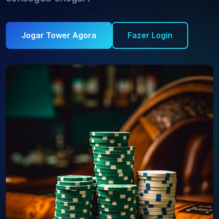
Jogar Tower Agora
Fazer Login