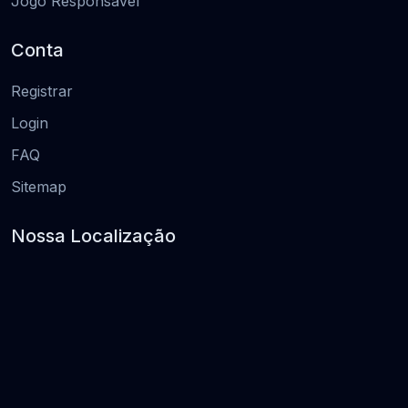
Jogo Responsável
Conta
Registrar
Login
FAQ
Sitemap
Nossa Localização