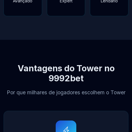
Avançado
Expert
Lendário
Vantagens do Tower no
9992bet
Por que milhares de jogadores escolhem o Tower