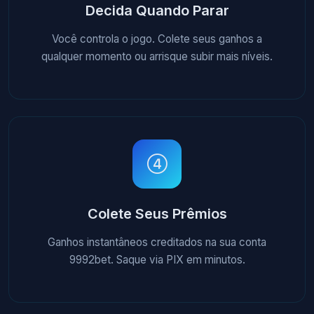
Decida Quando Parar
Você controla o jogo. Colete seus ganhos a
qualquer momento ou arrisque subir mais níveis.
Colete Seus Prêmios
Ganhos instantâneos creditados na sua conta
9992bet. Saque via PIX em minutos.