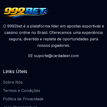
O 9992bet é a plataforma líder em apostas esportivas e
cassino online no Brasil. Oferecemos uma experiência
segura, divertida e repleta de oportunidades para
nossos jogadores.
suporte@cardadeer.com
Links Úteis
Sobre Nós
Termos e Condições
Política de Privacidade