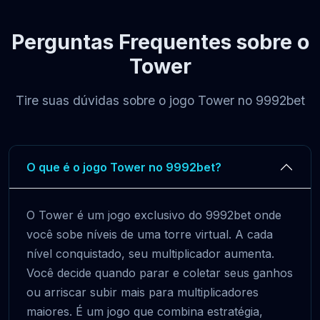
Perguntas Frequentes sobre o
Tower
Tire suas dúvidas sobre o jogo Tower no 9992bet
O que é o jogo Tower no 9992bet?
O Tower é um jogo exclusivo do 9992bet onde
você sobe níveis de uma torre virtual. A cada
nível conquistado, seu multiplicador aumenta.
Você decide quando parar e coletar seus ganhos
ou arriscar subir mais para multiplicadores
maiores. É um jogo que combina estratégia,