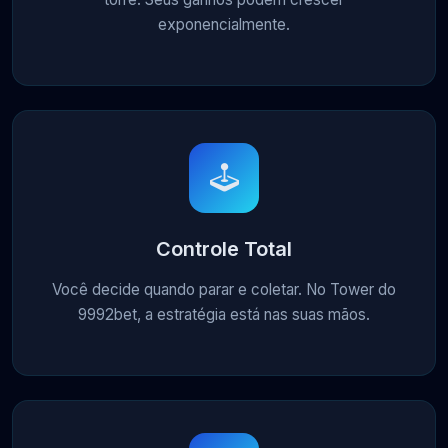
exponencialmente.
Controle Total
Você decide quando parar e coletar. No Tower do
9992bet, a estratégia está nas suas mãos.