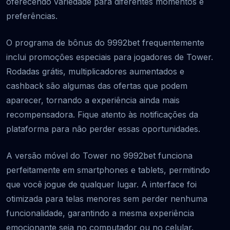
oferecendo variedade para diferentes momentos e
preferências.
O programa de bônus do 9992bet frequentemente
inclui promoções especiais para jogadores de Tower.
Rodadas grátis, multiplicadores aumentados e
cashback são algumas das ofertas que podem
aparecer, tornando a experiência ainda mais
recompensadora. Fique atento às notificações da
plataforma para não perder essas oportunidades.
A versão móvel do Tower no 9992bet funciona
perfeitamente em smartphones e tablets, permitindo
que você jogue de qualquer lugar. A interface foi
otimizada para telas menores sem perder nenhuma
funcionalidade, garantindo a mesma experiência
emocionante seja no computador ou no celular.